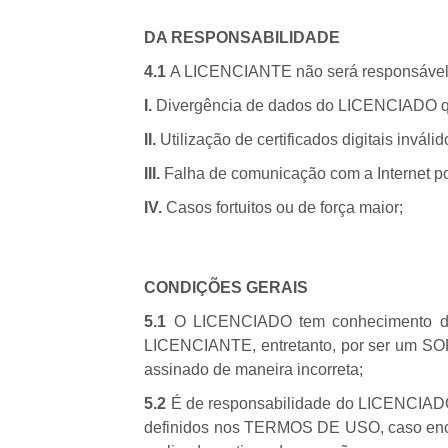
DA RESPONSABILIDADE
4.1
A LICENCIANTE não será responsável 
I.
Divergência de dados do LICENCIADO que 
II.
Utilização de certificados digitais invál
III.
Falha de comunicação com a Internet 
IV.
Casos fortuitos ou de força maior;
CONDIÇÕES GERAIS
5.1
O LICENCIADO tem conhecimento da 
LICENCIANTE, entretanto, por ser um SOF
assinado de maneira incorreta;
5.2
É de responsabilidade do LICENCIADO
definidos nos TERMOS DE USO, caso encon