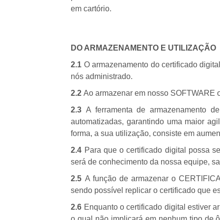
em cartório.
DO ARMAZENAMENTO E UTILIZAÇÃO
2.1
O armazenamento do certificado digit
nós administrado.
2.2
Ao armazenar em nosso SOFTWARE o cer
2.3
A ferramenta de armazenamento de
automatizadas, garantindo uma maior agil
forma, a sua utilização, consiste em aume
2.4
Para que o certificado digital possa 
será de conhecimento da nossa equipe, sa
2.5
A função de armazenar o CERTIFICA
sendo possível replicar o certificado que 
2.6
Enquanto o certificado digital estiv
o qual não implicará em nenhum tipo de ôn