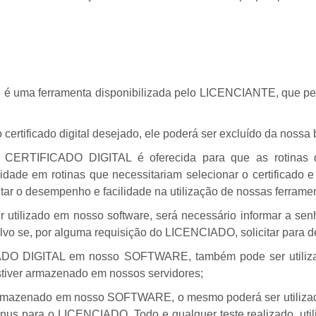
al é uma ferramenta disponibilizada pelo LICENCIANTE, que p
tificado digital desejado, ele poderá ser excluído da nossa
 CERTIFICADO DIGITAL é oferecida para que as rotinas qu
idade em rotinas que necessitariam selecionar o certificado 
ntar o desempenho e facilidade na utilização de nossas ferrame
ser utilizado em nosso software, será necessário informar a s
lvo se, por alguma requisição do LICENCIADO, solicitar para 
DO DIGITAL em nosso SOFTWARE, também pode ser utilizad
estiver armazenado em nossos servidores;
er armazenado em nosso SOFTWARE, o mesmo poderá ser utilizad
us para o LICENCIADO. Todo e qualquer teste realizado, utiliza