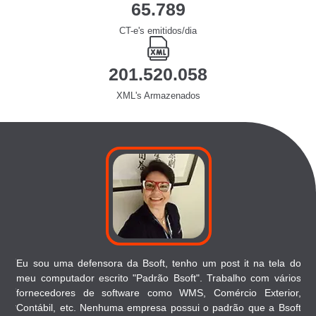
69.618
CT-e's emitidos/dia
213.248.739
XML's Armazenados
imo
Eu sou uma defensora da Bsoft, tenho um post it na tela do
Te
der.
meu computador escrito "Padrão Bsoft". Trabalho com vários
qu
sso
fornecedores de software como WMS, Comércio Exterior,
ess
para
Contábil, etc. Nenhuma empresa possui o padrão que a Bsoft
div