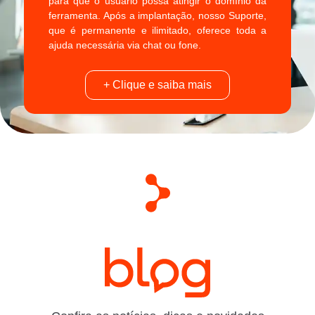
para que o usuário possa atingir o domínio da
ferramenta. Após a implantação, nosso Suporte,
que é permanente e ilimitado, oferece toda a
ajuda necessária via chat ou fone.
+ Clique e saiba mais