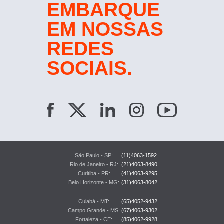
EMBARQUE
EM NOSSAS
REDES
SOCIAIS.
São Paulo - SP:
(11)4063-1592
Rio de Janeiro - RJ:
(21)4063-8490
Curitiba - PR:
(41)4063-9295
Belo Horizonte - MG:
(31)4063-8042
Cuiabá - MT:
(65)4052-9432
Campo Grande - MS:
(67)4063-9302
Fortaleza - CE:
(85)4062-9928